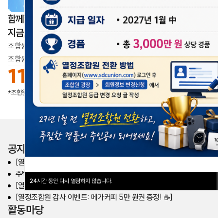
함께할수록 더 단단해집니다
지금, 우리의 목소리가 모이고 있습니다
조합원이 만드는 변화,
조합원이 만드는 삼성디스플레이의 내일
11,296
명
업데이트일
2026.08.07
*조합원가입 수
공지사항
[열린노동조합] 주거안정 대출 제도 안내
주택안정대출 시행 여부 전조합원 투표 결과 공유
24
시간 동안 다시 열람하지 않습니다.
[열정조합원 전환 이벤트] 총 3,000만원 상당 경품 준비
[열정조합원 감사 이벤트: 메가커피 5만 원권 증정! ☕️]
활동마당