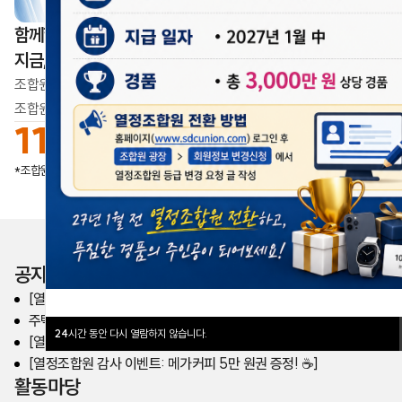
함께할수록 더 단단해집니다
지금, 우리의 목소리가 모이고 있습니다
조합원이 만드는 변화,
조합원이 만드는 삼성디스플레이의 내일
11,296
명
업데이트일
2026.08.07
*조합원가입 수
공지사항
[열린노동조합] 주거안정 대출 제도 안내
주택안정대출 시행 여부 전조합원 투표 결과 공유
24
시간 동안 다시 열람하지 않습니다.
[열정조합원 전환 이벤트] 총 3,000만원 상당 경품 준비
[열정조합원 감사 이벤트: 메가커피 5만 원권 증정! ☕️]
활동마당