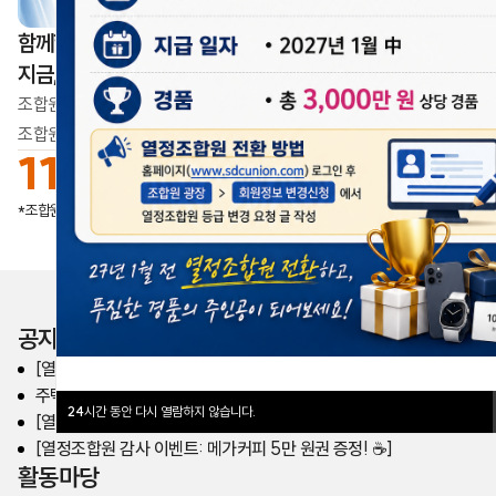
함께할수록 더 단단해집니다
지금, 우리의 목소리가 모이고 있습니다
조합원이 만드는 변화,
조합원이 만드는 삼성디스플레이의 내일
11,296
명
업데이트일
2026.08.07
*조합원가입 수
공지사항
[열린노동조합] 주거안정 대출 제도 안내
주택안정대출 시행 여부 전조합원 투표 결과 공유
24
시간 동안 다시 열람하지 않습니다.
[열정조합원 전환 이벤트] 총 3,000만원 상당 경품 준비
[열정조합원 감사 이벤트: 메가커피 5만 원권 증정! ☕️]
활동마당