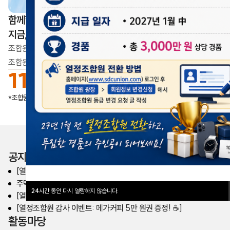
함께할수록 더 단단해집니다
지금, 우리의 목소리가 모이고 있습니다
조합원이 만드는 변화,
조합원이 만드는 삼성디스플레이의 내일
11,297
명
업데이트일
2026.08.08
*조합원가입 수
공지사항
[열린노동조합] 주거안정 대출 제도 안내
주택안정대출 시행 여부 전조합원 투표 결과 공유
24
시간 동안 다시 열람하지 않습니다.
[열정조합원 전환 이벤트] 총 3,000만원 상당 경품 준비
[열정조합원 감사 이벤트: 메가커피 5만 원권 증정! ☕️]
활동마당