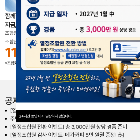
함께할수록 더 단단해집니다
지금, 우리의 목소리가 모이고 있습니다
조합원이 만드는 변화,
조합원이 만드는 삼성디스플레이의 내일
11,297
명
업데이트일
2026.08.08
*조합원가입 수
공지사항
[열린노동조합] 주거안정 대출 제도 안내
24
시간 동안 다시 열람하지 않습니다.
주택안정대출 시행 여부 전조합원 투표 결과 공유
[열정조합원 전환 이벤트] 총 3,000만원 상당 경품 준비
[열정조합원 감사 이벤트: 메가커피 5만 원권 증정! ☕️]